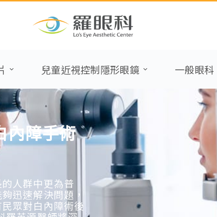
片
兒童近視控制隱形眼鏡
一般眼科
白內障手術
長的人群中更為普
能夠迅速解決問題，
有民眾對白內障術後
科羅英源醫師將深